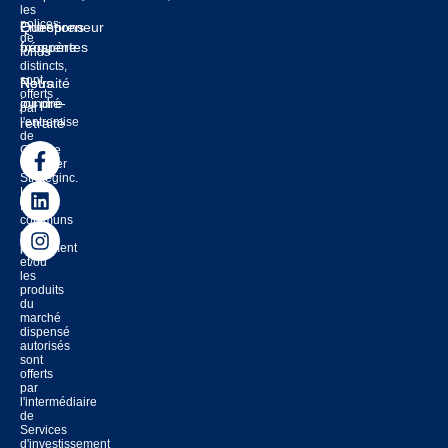
les
polices
Entrepreneur
Questions
de
prospère
fréquentes
fonds
distincts,
sont
Retraité
Nous
offerts
ou pré-
joindre
par
l'entremise
retraité
de
Groupe
financier
Strateginc.
Les
fonds
communs
de
placement
et/ou
les
produits
du
marché
dispensé
autorisés
sont
offerts
par
l'intermédiaire
de
Services
d'investissement