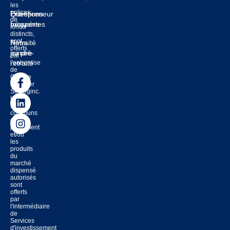
les
polices
Entrepreneur
Questions
de
prospère
fréquentes
fonds
distincts,
sont
Retraité
Nous
offerts
ou pré-
joindre
par
l'entremise
retraité
de
Groupe
financier
Strateginc.
Les
fonds
communs
de
placement
et/ou
les
produits
du
marché
dispensé
autorisés
sont
offerts
par
l'intermédiaire
de
Services
d'investissement