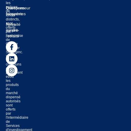
les
polices
Entrepreneur
Questions
de
prospère
fréquentes
fonds
distincts,
sont
Retraité
Nous
offerts
ou pré-
joindre
par
l'entremise
retraité
de
Groupe
financier
Strateginc.
Les
fonds
communs
de
placement
et/ou
les
produits
du
marché
dispensé
autorisés
sont
offerts
par
l'intermédiaire
de
Services
d'investissement