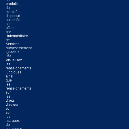
produits
du
marché
dispensé
autorisés
sont
offerts
par
l'intermédiaire
de
Services
d'investissement
Quadrus
ltée.
Visualisez
les
renseignements
juridiques
ainsi
que
les
renseignements
sur
les
droits
d'auteur
et
sur
les
marques
de
commerce.