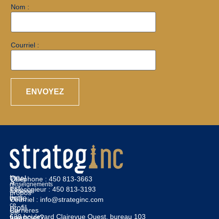
Nom :
Courriel :
Les
Quel
Téléphone :
450 813-3663
À
renseignements
est
Télécopieur :
450 813-3193
contenus
propos
votre
dans
Courriel :
info@strateginc.com
ce
profil
Carrières
site
630 boulevard Clairevue Ouest, bureau 103
financier?
Web