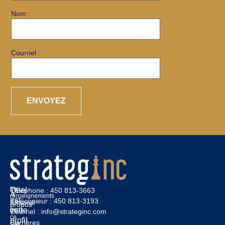
Nom :
Courriel :
Les
Quel
Téléphone :
450 813-3663
À
renseignements
est
Télécopieur :
450 813-3193
contenus
propos
votre
dans
Courriel :
info@strateginc.com
ce
profil
Carrières
site