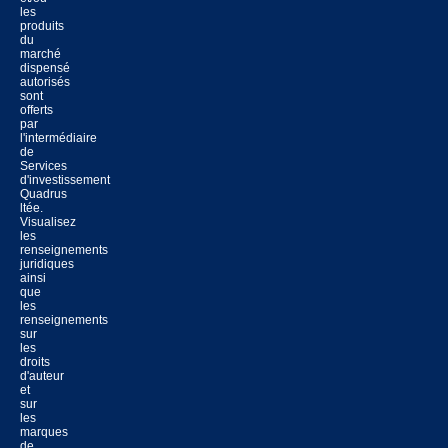
les
produits
du
marché
dispensé
autorisés
sont
offerts
par
l'intermédiaire
de
Services
d'investissement
Quadrus
ltée.
Visualisez
les
renseignements
juridiques
ainsi
que
les
renseignements
sur
les
droits
d'auteur
et
sur
les
marques
de