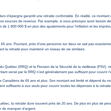
rs d’épargne garantit une retraite confortable. En réalité, ce montant d
t vos sources de revenus.
Par exemple, si vous prévoyez avoir besoin de 
 de 1 800 000 $ en plus des ajustements pour l’inflation et les imprév
65 ans. Pourtant, près d’une personne sur deux ne sait pas exactement 
nt la retraite pour maintenir un niveau de vie similaire.
 Québec (RRQ) et la Pension de la Sécurité de la vieillesse (PSV), 
ontant versé par le RRQ n’est généralement pas suffisant pour couvrir l’
ux Canadiens de 65 ans et plus. Son montant est limité et dépend du 
 suffisants à eux seuls pour couvrir toutes les dépenses à la retraite
bec, la retraite dure souvent près de 20 ans. De plus en plus de per
er de manquer d’argent.