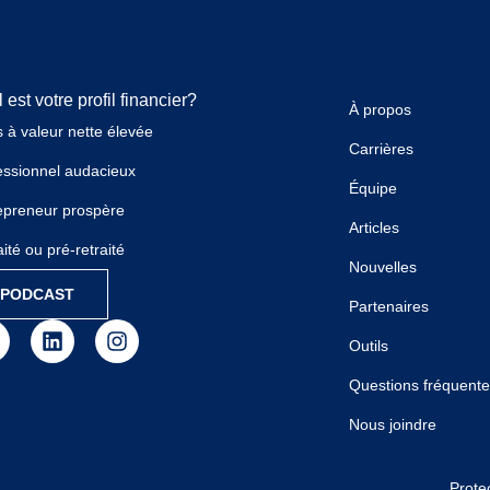
 est votre profil financier?
À propos
 à valeur nette élevée
Carrières
essionnel audacieux
Équipe
epreneur prospère
Articles
ité ou pré-retraité
Nouvelles
PODCAST
Partenaires
Outils
Questions fréquent
Nous joindre
Prote