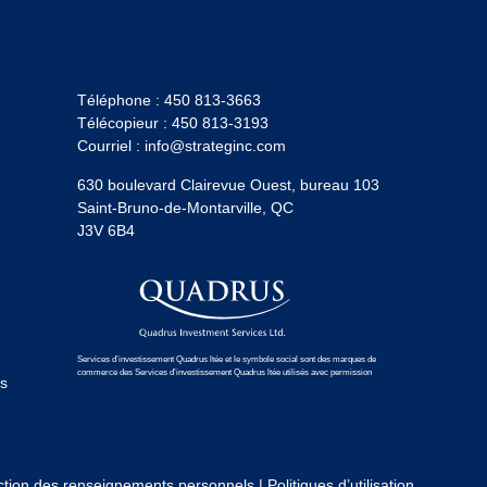
Téléphone :
450 813-3663
Télécopieur :
450 813-3193
Courriel :
info@strateginc.com
630 boulevard Clairevue Ouest, bureau 103
Saint-Bruno-de-Montarville, QC
J3V 6B4
Services d’investissement Quadrus ltée et le symbole social sont des marques de
commerce des Services d’investissement Quadrus ltée utilisés avec permission
es
ction des renseignements personnels
|
Politiques d’utilisation