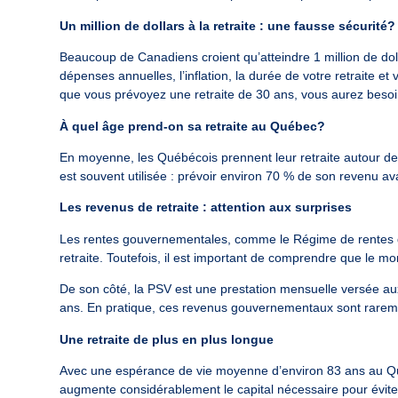
Un million de dollars à la retraite : une fausse sécurité?
Beaucoup de Canadiens croient qu’atteindre 1 million de dolla
dépenses annuelles, l’inflation, la durée de votre retraite e
que vous prévoyez une retraite de 30 ans, vous aurez besoin
À quel âge prend-on sa retraite au Québec?
En moyenne, les Québécois prennent leur retraite autour de 
est souvent utilisée : prévoir environ 70 % de son revenu ava
Les revenus de retraite : attention aux surprises
Les rentes gouvernementales, comme le Régime de rentes du
retraite. Toutefois, il est important de comprendre que le m
De son côté, la PSV est une prestation mensuelle versée a
ans. En pratique, ces revenus gouvernementaux sont rarement
Une retraite de plus en plus longue
Avec une espérance de vie moyenne d’environ 83 ans au Qué
augmente considérablement le capital nécessaire pour évit