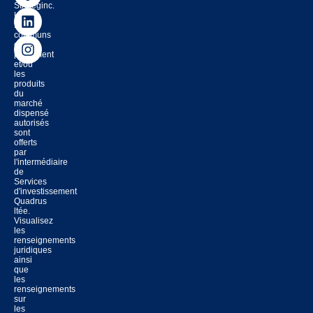
Strateginc.
Les
fonds
communs
de
placement
et/ou
les
produits
du
marché
dispensé
autorisés
sont
offerts
par
l'intermédiaire
de
Services
d'investissement
Quadrus
ltée.
Visualisez
les
renseignements
juridiques
ainsi
que
les
renseignements
sur
les