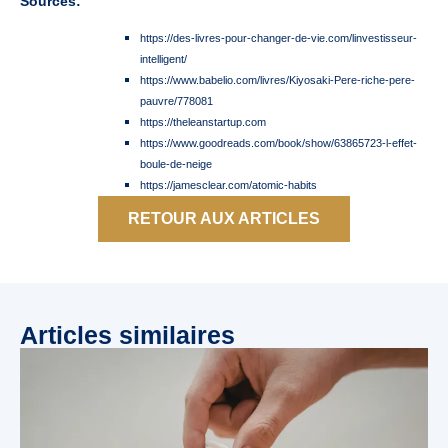
Sources:
https://des-livres-pour-changer-de-vie.com/linvestisseur-
intelligent/
https://www.babelio.com/livres/Kiyosaki-Pere-riche-pere-
pauvre/778081
https://theleanstartup.com
https://www.goodreads.com/book/show/63865723-l-effet-
boule-de-neige
https://jamesclear.com/atomic-habits
RETOUR AUX ARTICLES
Articles similaires