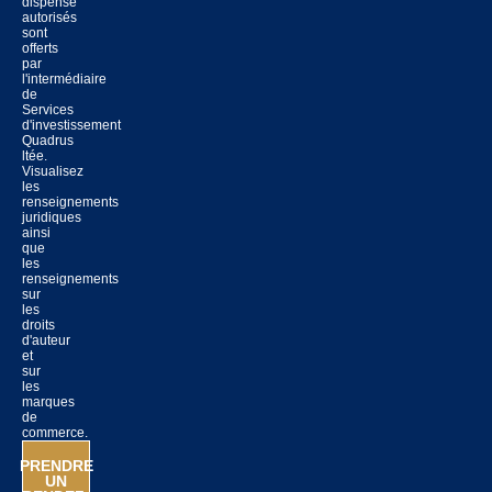
dispensé
autorisés
sont
offerts
par
l'intermédiaire
de
Services
d'investissement
Quadrus
ltée.
Visualisez
les
renseignements
juridiques
ainsi
que
les
renseignements
sur
les
droits
d'auteur
et
sur
les
marques
de
commerce.
PRENDRE
UN