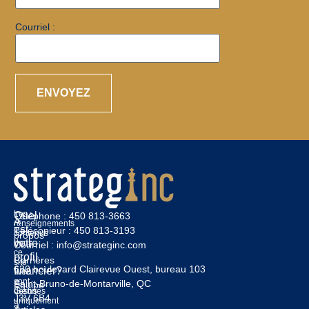
Courriel :
Les
Quel
Téléphone :
450 813-3663
À
renseignements
est
Télécopieur :
450 813-3193
contenus
propos
votre
dans
Courriel :
info@strateginc.com
ce
profil
Carrières
site
630 boulevard Clairevue Ouest, bureau 103
financier?
Web
sont
Saint-Bruno-de-Montarville, QC
Équipe
Gens
destinés
J3V 6B4
uniquement
à