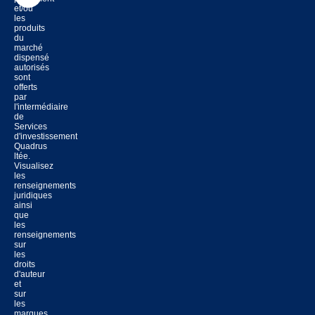
et/ou
les
produits
du
marché
dispensé
autorisés
sont
offerts
par
l'intermédiaire
de
Services
d'investissement
Quadrus
ltée.
Visualisez
les
renseignements
juridiques
ainsi
que
les
renseignements
sur
les
droits
d'auteur
et
sur
les
marques