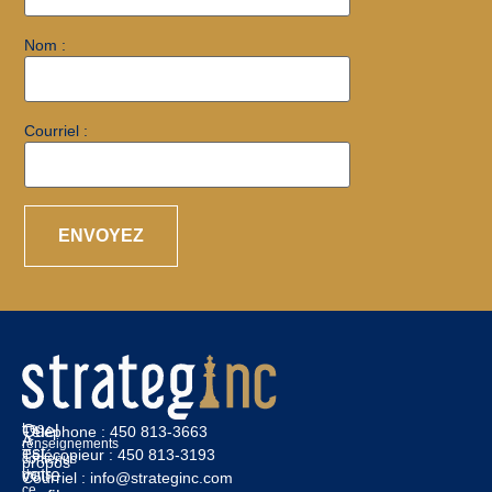
Nom :
Courriel :
Les
Quel
Téléphone :
450 813-3663
À
renseignements
est
Télécopieur :
450 813-3193
contenus
propos
votre
dans
Courriel :
info@strateginc.com
ce