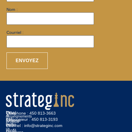
Nom :
Courriel :
Les
Quel
Téléphone :
450 813-3663
À
renseignements
est
Télécopieur :
450 813-3193
contenus
propos
votre
dans
Courriel :
info@strateginc.com
ce
profil