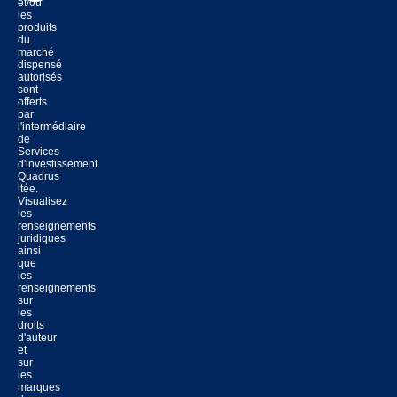
et/ou
les
produits
du
marché
dispensé
autorisés
sont
offerts
par
l'intermédiaire
de
Services
d'investissement
Quadrus
ltée.
Visualisez
les
renseignements
juridiques
ainsi
que
les
renseignements
sur
les
droits
d'auteur
et
sur
les
marques