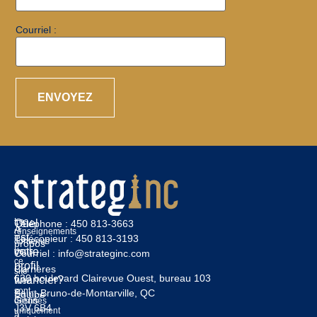
Courriel :
Les
Quel
Téléphone :
450 813-3663
À
renseignements
est
Télécopieur :
450 813-3193
contenus
propos
votre
dans
Courriel :
info@strateginc.com
ce
profil
Carrières
site
630 boulevard Clairevue Ouest, bureau 103
financier?
Web
sont
Saint-Bruno-de-Montarville, QC
Équipe
Gens
destinés
J3V 6B4
uniquement
à