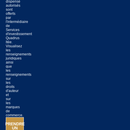
dispensé
autorisés
sont
offerts
par
l'intermédiaire
de
Services
d'investissement
Quadrus
ltée.
Visualisez
les
renseignements
juridiques
ainsi
que
les
renseignements
sur
les
droits
d'auteur
et
sur
les
marques
de
commerce.
PRENDRE
UN