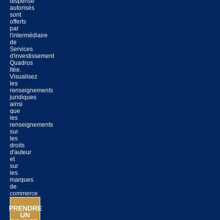
dispensé
autorisés
sont
offerts
par
l'intermédiaire
de
Services
d'investissement
Quadrus
ltée.
Visualisez
les
renseignements
juridiques
ainsi
que
les
renseignements
sur
les
droits
d'auteur
et
sur
les
marques
de
commerce.
PRENDRE
UN