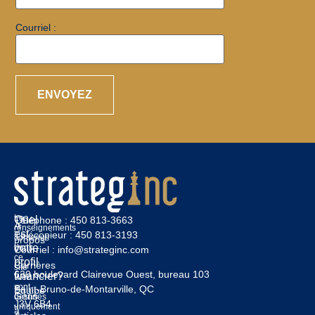
Courriel :
Les
Quel
Téléphone :
450 813-3663
À
renseignements
est
Télécopieur :
450 813-3193
contenus
propos
votre
dans
Courriel :
info@strateginc.com
ce
profil
Carrières
site
630 boulevard Clairevue Ouest, bureau 103
financier?
Web
sont
Saint-Bruno-de-Montarville, QC
Équipe
Gens
destinés
J3V 6B4
uniquement
à