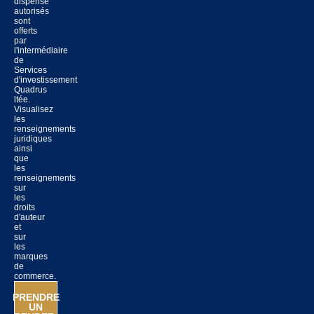
dispensé
autorisés
sont
offerts
par
l'intermédiaire
de
Services
d'investissement
Quadrus
ltée.
Visualisez
les
renseignements
juridiques
ainsi
que
les
renseignements
sur
les
droits
d'auteur
et
sur
les
marques
de
commerce.
PRENDRE
UN