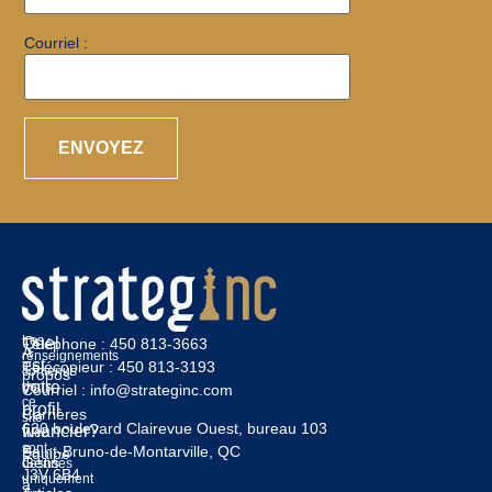
Courriel :
Les
Quel
Téléphone :
450 813-3663
À
renseignements
est
Télécopieur :
450 813-3193
contenus
propos
votre
dans
Courriel :
info@strateginc.com
ce
profil
Carrières
site
630 boulevard Clairevue Ouest, bureau 103
financier?
Web
sont
Saint-Bruno-de-Montarville, QC
Équipe
Gens
destinés
J3V 6B4
uniquement
à