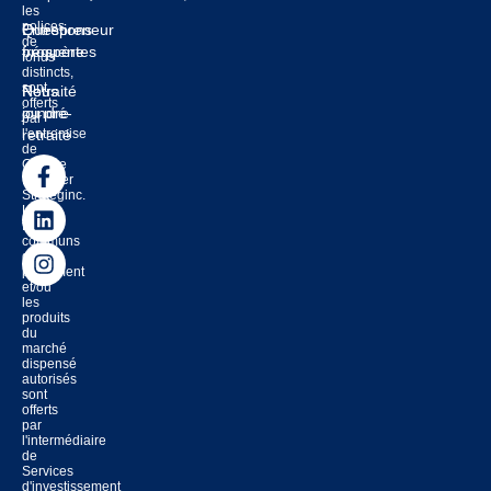
les
polices
Entrepreneur
Questions
de
prospère
fréquentes
fonds
distincts,
sont
Retraité
Nous
offerts
ou pré-
joindre
par
l'entremise
retraité
de
Groupe
financier
Strateginc.
Les
fonds
communs
de
placement
et/ou
les
produits
du
marché
dispensé
autorisés
sont
offerts
par
l'intermédiaire
de
Services
d'investissement