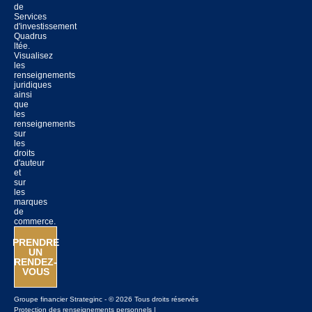
de
Services
d'investissement
Quadrus
ltée.
Visualisez
les
renseignements
juridiques
ainsi
que
les
renseignements
sur
les
droits
d'auteur
et
sur
les
marques
de
commerce.
PRENDRE
UN
RENDEZ-
VOUS
Groupe financier Strateginc - © 2026 Tous droits réservés
Protection des renseignements personnels
|