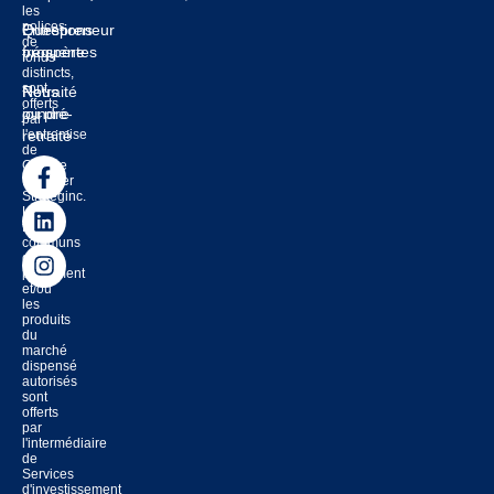
les
polices
Entrepreneur
Questions
de
prospère
fréquentes
fonds
distincts,
sont
Retraité
Nous
offerts
ou pré-
joindre
par
l'entremise
retraité
de
Groupe
financier
Strateginc.
Les
fonds
communs
de
placement
et/ou
les
produits
du
marché
dispensé
autorisés
sont
offerts
par
l'intermédiaire
de
Services
d'investissement