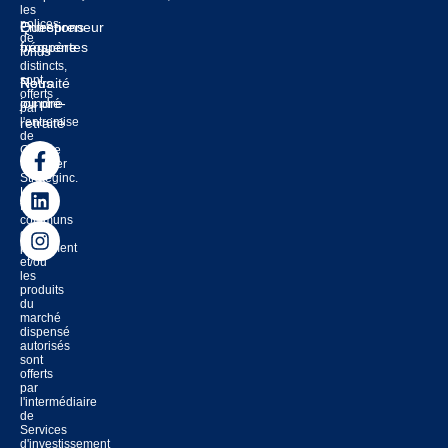
les
polices
Entrepreneur
Questions
de
prospère
fréquentes
fonds
distincts,
sont
Retraité
Nous
offerts
ou pré-
joindre
par
l'entremise
retraité
de
Groupe
financier
Strateginc.
Les
fonds
communs
de
placement
et/ou
les
produits
du
marché
dispensé
autorisés
sont
offerts
par
l'intermédiaire
de
Services
d'investissement