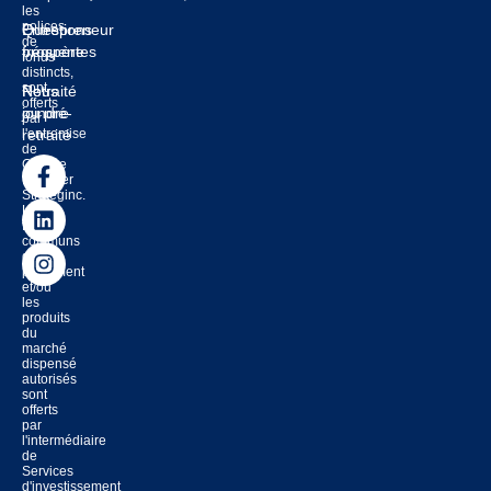
les
polices
Entrepreneur
Questions
de
prospère
fréquentes
fonds
distincts,
sont
Retraité
Nous
offerts
ou pré-
joindre
par
l'entremise
retraité
de
Groupe
financier
Strateginc.
Les
fonds
communs
de
placement
et/ou
les
produits
du
marché
dispensé
autorisés
sont
offerts
par
l'intermédiaire
de
Services
d'investissement